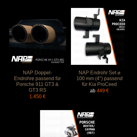
NAP Doppel-
NAP Endrohr Set ⌀
Endrohre passend für
100 mm (4″) passend
Porsche 911 GT3 &
für Kia ProCeed
GT3 RS
ab
449
€
1.450
€