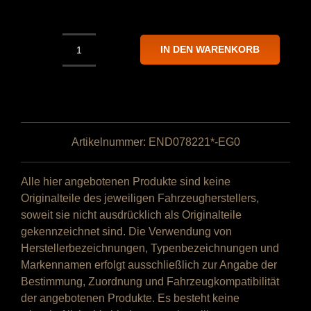
IN DEN WARENKORB
NAP
Endrohr
221
×
78
mm
Artikelnummer:
END078221*-EG0
mit
ABE
Alle hier angebotenen Produkte sind keine
Menge
Originalteile des jeweiligen Fahrzeugherstellers,
soweit sie nicht ausdrücklich als Originalteile
gekennzeichnet sind. Die Verwendung von
Herstellerbezeichnungen, Typenbezeichnungen und
Markennamen erfolgt ausschließlich zur Angabe der
Bestimmung, Zuordnung und Fahrzeugkompatibilität
der angebotenen Produkte. Es besteht keine