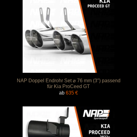
NAP Doppel Endrohr Set ⌀ 76 mm (3″) passend
für Kia ProCeed GT
ab
635
€