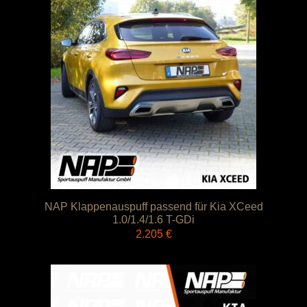
NAP Klappenauspuff passend für Kia XCeed
1.0/1.4/1.6 T-GDi
2.205
€