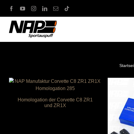
Zum
Inhalt
springen
Startsei
Homologation der Corvette C8 ZR1
und ZR1X