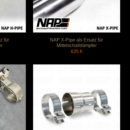
z für
NAP X-Pipe als Ersatz für
er
Mittelschalldämpfer
635
€