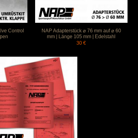
lve Control
NAP Adapterstück ⌀ 76 mm auf ⌀ 60
ppen
mm | Länge 105 mm | Edelstahl
30
€