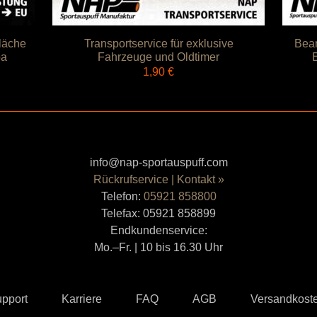
läche
Transportservice für exklusive
Bear
pa
Fahrzeuge und Oldtimer
1,90
€
info@nap-sportauspuff.com
Rückrufservice | Kontakt »
Telefon:
05921 858800
Telefax: 05921 858899
Endkundenservice:
Mo.–Fr. | 10 bis 16.30 Uhr
upport
Karriere
FAQ
AGB
Versandkost