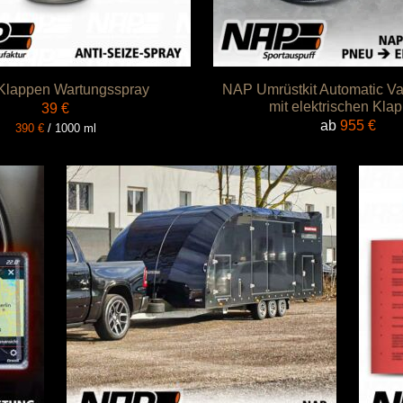
lappen Wartungsspray
NAP Umrüstkit Automatic Va
mit elektrischen Kla
39
€
ab
955
€
390
€
/
1000
ml