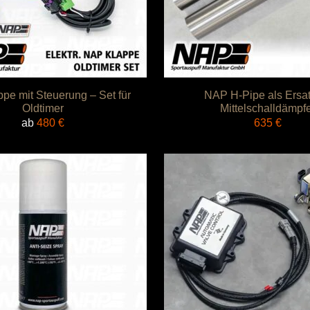
pe mit Steuerung – Set für
NAP H-Pipe als Ersat
Oldtimer
Mittelschalldämpf
ab
480
€
635
€