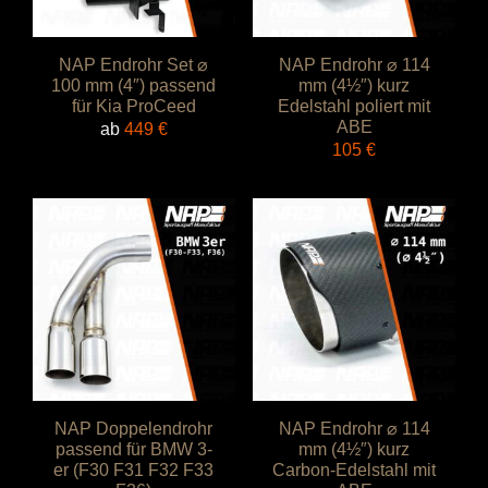
NAP Endrohr Set ⌀
NAP Endrohr ⌀ 114
100 mm (4″) passend
mm (4½″) kurz
für Kia ProCeed
Edelstahl poliert mit
ABE
ab
449
€
105
€
NAP Doppelendrohr
NAP Endrohr ⌀ 114
passend für BMW 3-
mm (4½″) kurz
er (F30 F31 F32 F33
Carbon-Edelstahl mit