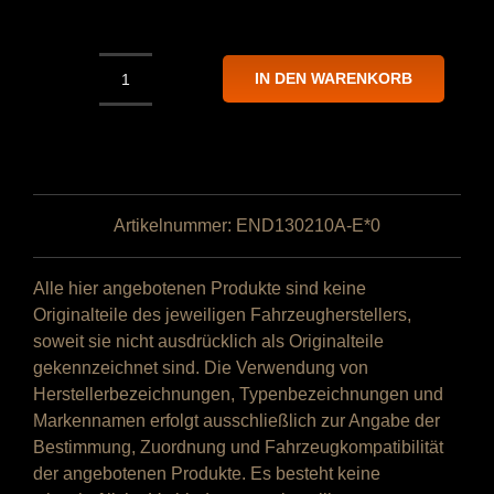
IN DEN WARENKORB
NAP
Endrohr
⌀
130
mm
(5⅛″)
Artikelnummer:
END130210A-E*0
Edelstahl
mit
Alle hier angebotenen Produkte sind keine
ABE
Originalteile des jeweiligen Fahrzeugherstellers,
Menge
soweit sie nicht ausdrücklich als Originalteile
gekennzeichnet sind. Die Verwendung von
Herstellerbezeichnungen, Typenbezeichnungen und
Markennamen erfolgt ausschließlich zur Angabe der
Bestimmung, Zuordnung und Fahrzeugkompatibilität
der angebotenen Produkte. Es besteht keine