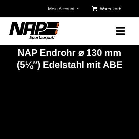
Zum
Mein Account
Warenkorb
Inhalt
springen
NAP Endrohr ⌀ 130 mm
(5⅛″) Edelstahl mit ABE