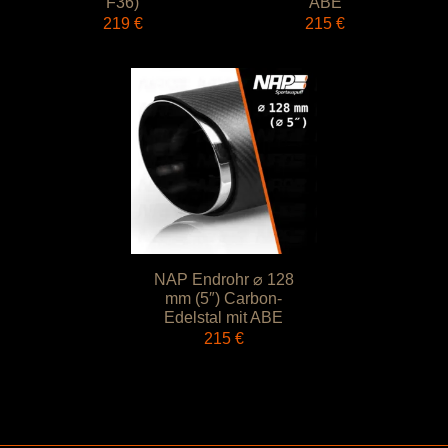
F36)
ABE
219
€
215
€
NAP Endrohr ⌀ 128
mm (5″) Carbon-
Edelstal mit ABE
215
€