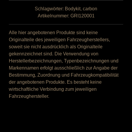
Seiten
Lufteinlässe
Schlagwörter:
Bodykit
,
carbon
passend
Artikelnummer:
GRI120001
für
Corvette
Alle hier angebotenen Produkte sind keine
C8
Originalteile des jeweiligen Fahrzeugherstellers,
Menge
soweit sie nicht ausdrücklich als Originalteile
gekennzeichnet sind. Die Verwendung von
Herstellerbezeichnungen, Typenbezeichnungen und
Markennamen erfolgt ausschließlich zur Angabe der
Bestimmung, Zuordnung und Fahrzeugkompatibilität
der angebotenen Produkte. Es besteht keine
wirtschaftliche Verbindung zum jeweiligen
Fahrzeughersteller.