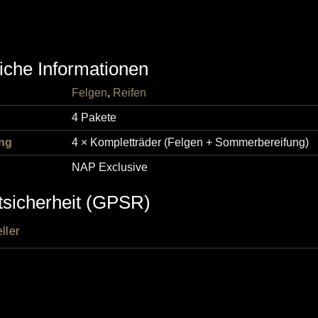
iche Informationen
p
Felgen
,
Reifen
4 Pakete
ng
4 × Kompletträder (Felgen + Sommerbereifung)
NAP Exclusive
tsicherheit (GPSR)
ller