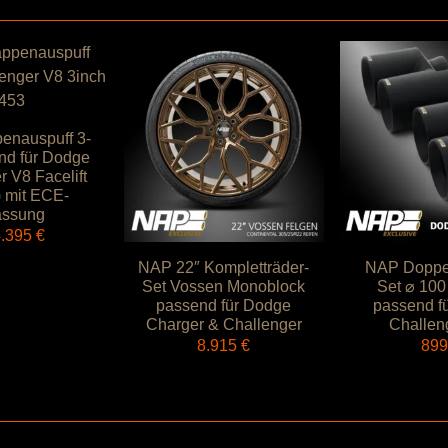
enauspuff 3-
nd für Dodge
r V8 Facelift
 mit ECE-
assung
4.395
€
NAP 22″ Kompletträder-
NAP Doppe
Set Vossen Monoblock
Set ⌀ 100
passend für Dodge
passend f
Charger & Challenger
Challen
8.915
€
89