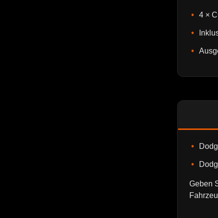
4 × 
Inklu
Ausg
Dodg
Dodge
Geben Si
Fahrzeu