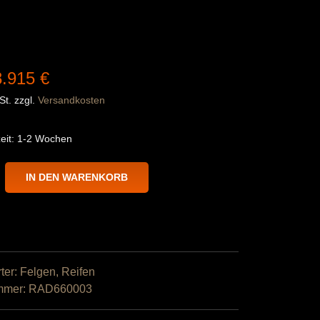
8.915
€
St.
zzgl.
Versandkosten
eit:
1-2 Wochen
IN DEN WARENKORB
der-
ter:
Felgen
,
Reifen
ummer:
RAD660003