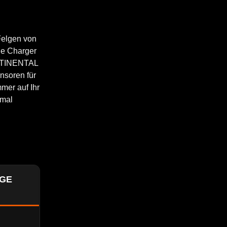
Felgen von
ge Charger
ONTINENTAL
nsoren für
mer auf Ihr
imal
DGE