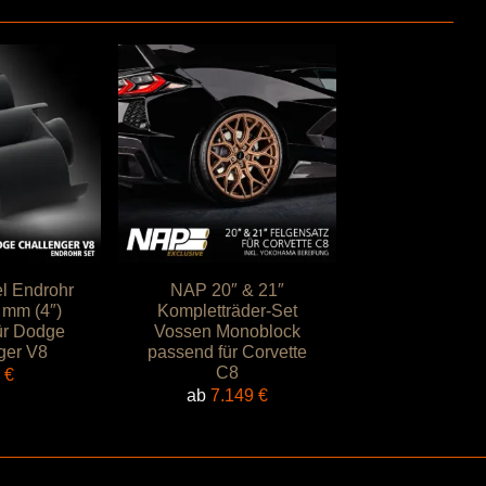
l Endrohr
NAP 20″ & 21″
 mm (4″)
Kompletträder-Set
ür Dodge
Vossen Monoblock
ger V8
passend für Corvette
C8
9
€
ab
7.149
€