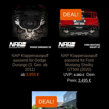
DEAL!
NAP Klappenauspuff
NAP Klappenauspuff
passend für Dodge
passend für Ford
Durango (3. Gen. ab
Mustang Shelby
2011)
GT500 (2020)
Ursprünglich
ab
3.955
€
UVP:
Dein
4.380
€
Preis
Aktueller
Preis:
3.495
€
war:
Preis
4.380 €
ist:
3.495 €.
DEAL!