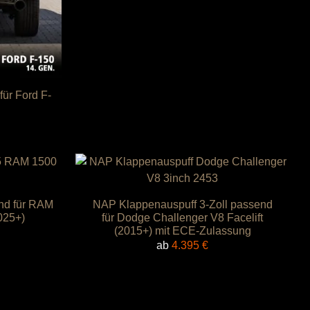
ür Ford F-
nd für RAM
NAP Klappenauspuff 3-Zoll passend
025+)
für Dodge Challenger V8 Facelift
(2015+) mit ECE-Zulassung
ab
4.395
€