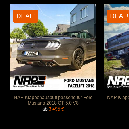
DEAL!
DEAL!
NAP Klappenauspuff passend für Ford
NAP Klapp
Mustang 2018 GT 5.0 V8
ab
3.495
€