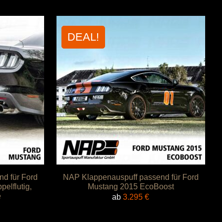
DEAL!
d für Ford
NAP Klappenauspuff passend für Ford
elflutig,
Mustang 2015 EcoBoost
e
ab
3.295
€