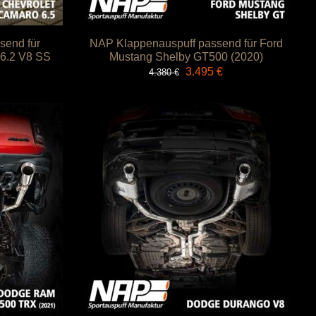
send für
NAP Klappenauspuff passend für Ford
 6.2 V8 SS
Mustang Shelby GT500 (2020)
Ursprünglicher
Aktueller
3.495
€
4.380
€
Preis
Preis
war:
ist:
4.380 €
3.495 €.