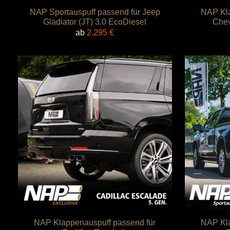
NAP Sportauspuff passend für Jeep
NAP Kla
Gladiator (JT) 3.0 EcoDiesel
Chev
ab
2.295
€
NAP Klappenauspuff passend für
NAP Kla