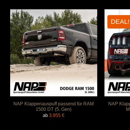
DEAL!
NAP Klappenauspuff passend für RAM
NAP Klapp
1500 DT (5. Gen)
M
ab
3.955
€