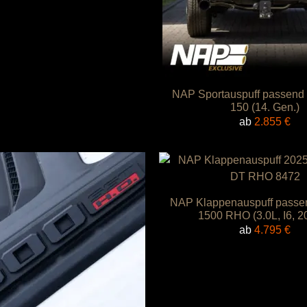
NAP Sportauspuff passend f
150 (14. Gen.)
ab
2.855
€
NAP Klappenauspuff passe
1500 RHO (3.0L, I6, 2
ab
4.795
€