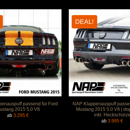
DEAL!
enauspuff passend für Ford
NAP Klappenauspuff passen
ustang 2015 5.0 V8
Mustang 2015 5.0 V8 | dopp
inkl. Heckschürz
ab
3.295
€
ab
3.995
€