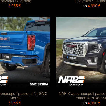
hevrolet Silverado
Chevrolet Suburb
3.955
€
ab
4.990
€
enauspuff passend für GMC
NAP Klappenauspuff passe
Sierra
Yukon & Yukon X
3.955
€
ab
4.990
€