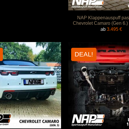
NAP Klappenauspuff pas
Chevrolet Camaro (Gen 6.)
ab
3.495
€
DEAL!