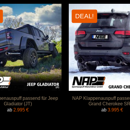
DEAL!
enauspuff passend für Jeep
NAP Klappenauspuff passen
Gladiator (JT)
Grand Cherokee S
ab
2.995
€
ab
3.995
€