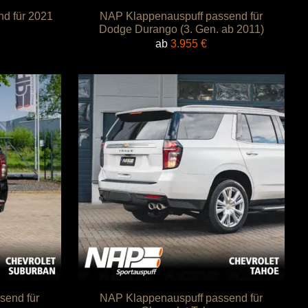
d für 2021
NAP Klappenauspuff passend für
Dodge Durango (3. Gen. ab 2011)
ab
3.955
€
send für
NAP Klappenauspuff passend für