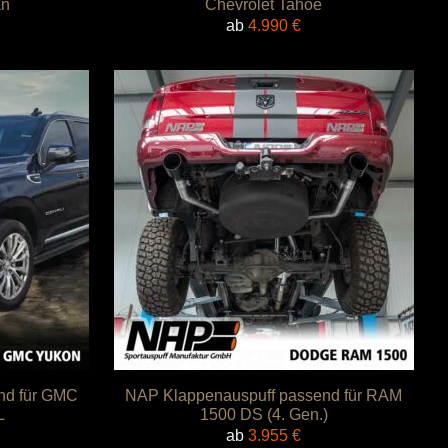
an
Chevrolet Tahoe
ab
4.990
€
nd für GMC
NAP Klappenauspuff passend für RAM
L
1500 DS (4. Gen.)
ab
3.955
€