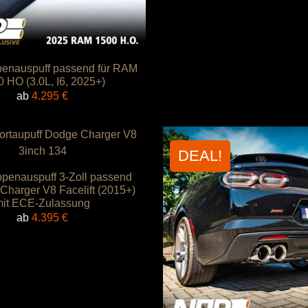
enauspuff passend für RAM
 HO (3.0L, I6, 2025+)
ab
4.295
€
DEAL!
penauspuff 3-Zoll passend
Charger V8 Facelift (2015+)
mit ECE-Zulassung
ab
4.395
€