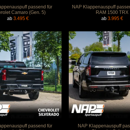
ppenauspuff passend für
NAP Klappenauspuff passen
rolet Camaro (Gen. 5)
RAM 1500 TRX
ab
3.495
€
ab
3.995
€
ppenauspuff passend für
NAP Klappenauspuff pas