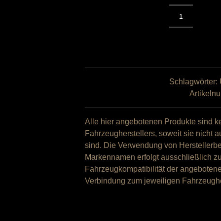
NAP
Klappenaus
passend
für
Dodge
Durango
Schlagwörter:
(3.
Artikeln
Gen.
ab
Alle hier angebotenen Produkte sind ke
2011)
Fahrzeugherstellers, soweit sie nicht a
Menge
sind. Die Verwendung von Hersteller
Markennamen erfolgt ausschließlich 
Fahrzeugkompatibilität der angebotenen
Verbindung zum jeweiligen Fahrzeugher