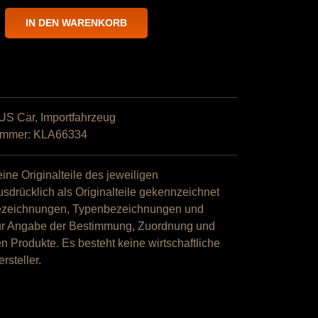
IN DEN WARENKORB
puff
US Car
,
Importfahrzeug
ummer:
KLA66334
ine Originalteile des jeweiligen
usdrücklich als Originalteile gekennzeichnet
bezeichnungen, Typenbezeichnungen und
zur Angabe der Bestimmung, Zuordnung und
 Produkte. Es besteht keine wirtschaftliche
steller.